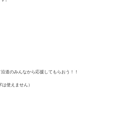
て沿道のみんなから応援してもらおう！！
字は使えません）
。