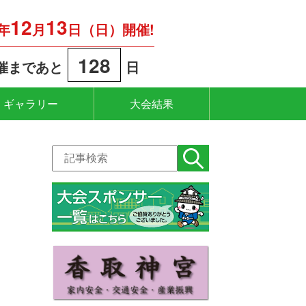
12
13
6年
月
日（日）開催!
128
催まであと
日
ギャラリー
大会結果