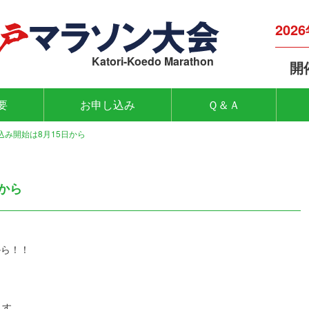
202
Katori-Koedo Marathon
開
要
お申し込み
Ｑ＆Ａ
込み開始は8月15日から
から
から！！
！
ます。